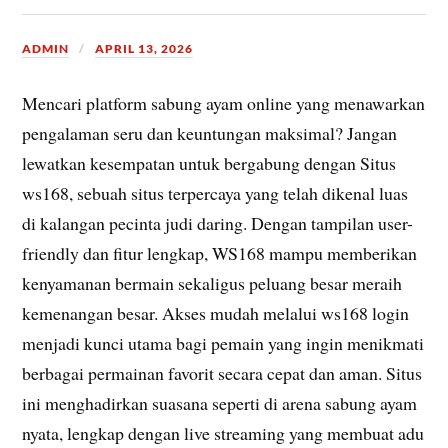
ADMIN
APRIL 13, 2026
Mencari platform sabung ayam online yang menawarkan
pengalaman seru dan keuntungan maksimal? Jangan
lewatkan kesempatan untuk bergabung dengan Situs
ws168, sebuah situs terpercaya yang telah dikenal luas
di kalangan pecinta judi daring. Dengan tampilan user-
friendly dan fitur lengkap, WS168 mampu memberikan
kenyamanan bermain sekaligus peluang besar meraih
kemenangan besar. Akses mudah melalui ws168 login
menjadi kunci utama bagi pemain yang ingin menikmati
berbagai permainan favorit secara cepat dan aman. Situs
ini menghadirkan suasana seperti di arena sabung ayam
nyata, lengkap dengan live streaming yang membuat adu