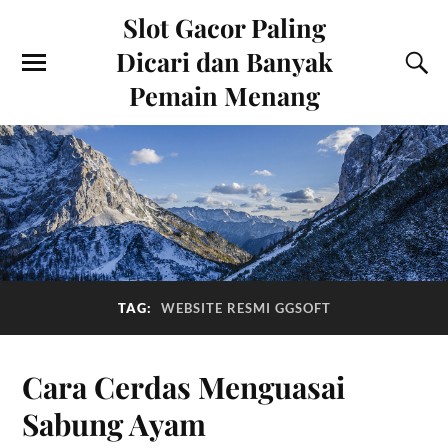
Slot Gacor Paling
Dicari dan Banyak
Pemain Menang
TAG:
WEBSITE RESMI GGSOFT
Cara Cerdas Menguasai
Sabung Ayam