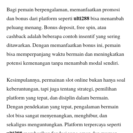
Bagi pemain berpengalaman, memanfaatkan promosi
ulti288
dan bonus dari platform seperti
bisa menambah
peluang menang. Bonus deposit, free spin, atau
cashback adalah beberapa contoh insentif yang sering
ditawarkan. Dengan memanfaatkan bonus ini, pemain
bisa memperpanjang waktu bermain dan meningkatkan
potensi kemenangan tanpa menambah modal sendiri.
Kesimpulannya, permainan slot online bukan hanya soal
keberuntungan, tapi juga tentang strategi, pemilihan
platform yang tepat, dan disiplin dalam bermain.
Dengan pendekatan yang tepat, pengalaman bermain
slot bisa sangat menyenangkan, menghibur, dan
sekaligus menguntungkan. Platform terpercaya seperti
ulti288
memberikan fondasi yang aman dan nyaman