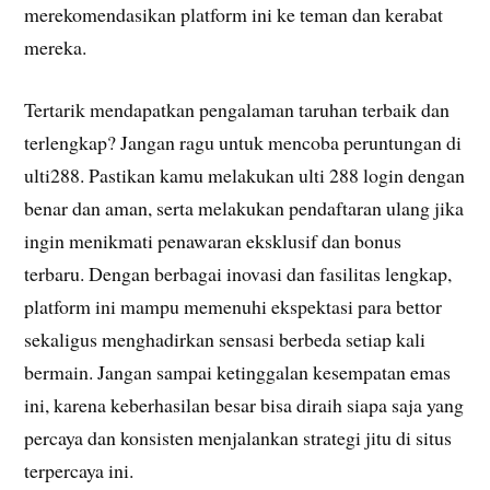
merekomendasikan platform ini ke teman dan kerabat
mereka.
Tertarik mendapatkan pengalaman taruhan terbaik dan
terlengkap? Jangan ragu untuk mencoba peruntungan di
ulti288. Pastikan kamu melakukan ulti 288 login dengan
benar dan aman, serta melakukan pendaftaran ulang jika
ingin menikmati penawaran eksklusif dan bonus
terbaru. Dengan berbagai inovasi dan fasilitas lengkap,
platform ini mampu memenuhi ekspektasi para bettor
sekaligus menghadirkan sensasi berbeda setiap kali
bermain. Jangan sampai ketinggalan kesempatan emas
ini, karena keberhasilan besar bisa diraih siapa saja yang
percaya dan konsisten menjalankan strategi jitu di situs
terpercaya ini.