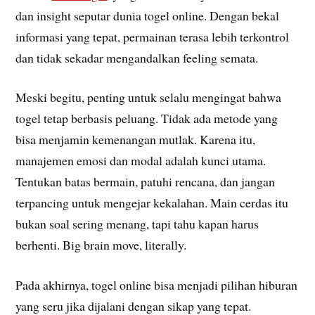
dan insight seputar dunia togel online. Dengan bekal
informasi yang tepat, permainan terasa lebih terkontrol
dan tidak sekadar mengandalkan feeling semata.
Meski begitu, penting untuk selalu mengingat bahwa
togel tetap berbasis peluang. Tidak ada metode yang
bisa menjamin kemenangan mutlak. Karena itu,
manajemen emosi dan modal adalah kunci utama.
Tentukan batas bermain, patuhi rencana, dan jangan
terpancing untuk mengejar kekalahan. Main cerdas itu
bukan soal sering menang, tapi tahu kapan harus
berhenti. Big brain move, literally.
Pada akhirnya, togel online bisa menjadi pilihan hiburan
yang seru jika dijalani dengan sikap yang tepat.