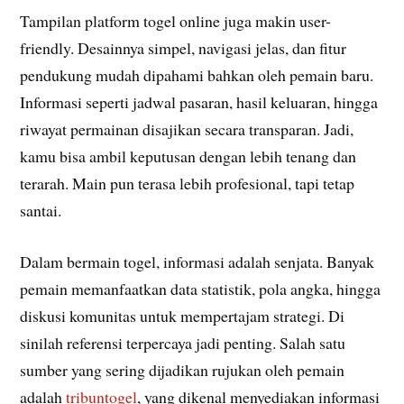
Tampilan platform togel online juga makin user-
friendly. Desainnya simpel, navigasi jelas, dan fitur
pendukung mudah dipahami bahkan oleh pemain baru.
Informasi seperti jadwal pasaran, hasil keluaran, hingga
riwayat permainan disajikan secara transparan. Jadi,
kamu bisa ambil keputusan dengan lebih tenang dan
terarah. Main pun terasa lebih profesional, tapi tetap
santai.
Dalam bermain togel, informasi adalah senjata. Banyak
pemain memanfaatkan data statistik, pola angka, hingga
diskusi komunitas untuk mempertajam strategi. Di
sinilah referensi terpercaya jadi penting. Salah satu
sumber yang sering dijadikan rujukan oleh pemain
adalah
tribuntogel
, yang dikenal menyediakan informasi