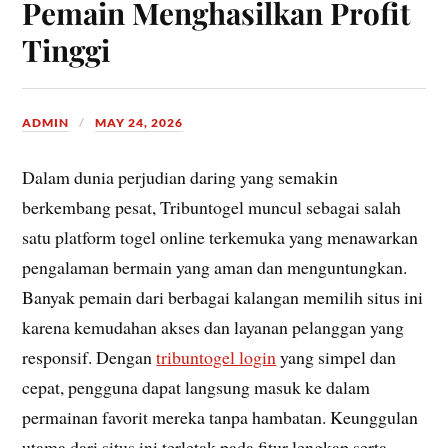
Pemain Menghasilkan Profit
Tinggi
ADMIN
MAY 24, 2026
Dalam dunia perjudian daring yang semakin
berkembang pesat, Tribuntogel muncul sebagai salah
satu platform togel online terkemuka yang menawarkan
pengalaman bermain yang aman dan menguntungkan.
Banyak pemain dari berbagai kalangan memilih situs ini
karena kemudahan akses dan layanan pelanggan yang
responsif. Dengan
tribuntogel login
yang simpel dan
cepat, pengguna dapat langsung masuk ke dalam
permainan favorit mereka tanpa hambatan. Keunggulan
utama dari situs ini terletak pada fitur lengkap serta