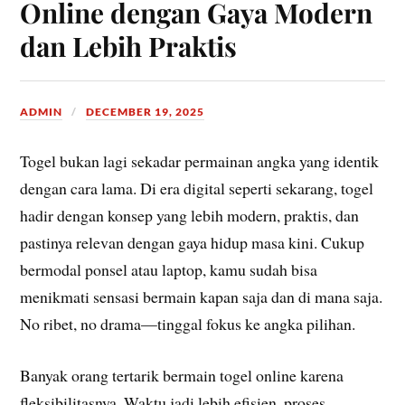
Online dengan Gaya Modern
dan Lebih Praktis
ADMIN
DECEMBER 19, 2025
Togel bukan lagi sekadar permainan angka yang identik
dengan cara lama. Di era digital seperti sekarang, togel
hadir dengan konsep yang lebih modern, praktis, dan
pastinya relevan dengan gaya hidup masa kini. Cukup
bermodal ponsel atau laptop, kamu sudah bisa
menikmati sensasi bermain kapan saja dan di mana saja.
No ribet, no drama—tinggal fokus ke angka pilihan.
Banyak orang tertarik bermain togel online karena
fleksibilitasnya. Waktu jadi lebih efisien, proses