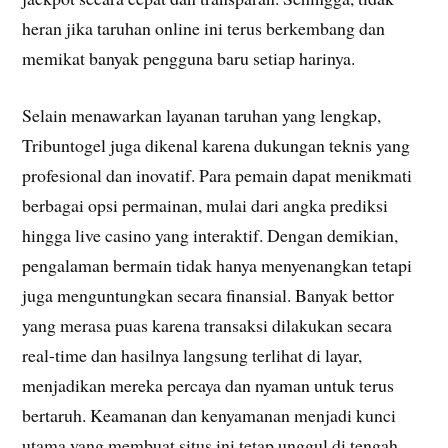
heran jika taruhan online ini terus berkembang dan
memikat banyak pengguna baru setiap harinya.
Selain menawarkan layanan taruhan yang lengkap,
Tribuntogel juga dikenal karena dukungan teknis yang
profesional dan inovatif. Para pemain dapat menikmati
berbagai opsi permainan, mulai dari angka prediksi
hingga live casino yang interaktif. Dengan demikian,
pengalaman bermain tidak hanya menyenangkan tetapi
juga menguntungkan secara finansial. Banyak bettor
yang merasa puas karena transaksi dilakukan secara
real-time dan hasilnya langsung terlihat di layar,
menjadikan mereka percaya dan nyaman untuk terus
bertaruh. Keamanan dan kenyamanan menjadi kunci
utama yang membuat situs ini tetap unggul di tengah