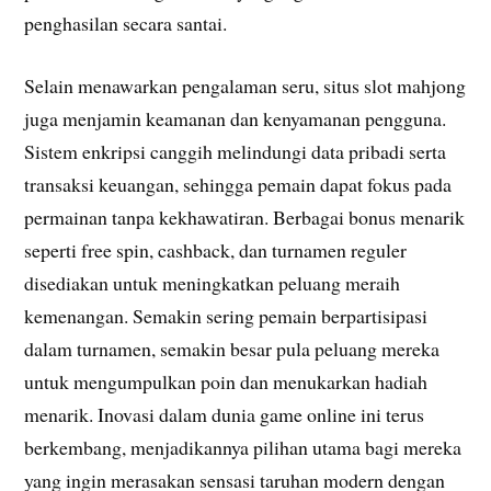
penghasilan secara santai.
Selain menawarkan pengalaman seru, situs slot mahjong
juga menjamin keamanan dan kenyamanan pengguna.
Sistem enkripsi canggih melindungi data pribadi serta
transaksi keuangan, sehingga pemain dapat fokus pada
permainan tanpa kekhawatiran. Berbagai bonus menarik
seperti free spin, cashback, dan turnamen reguler
disediakan untuk meningkatkan peluang meraih
kemenangan. Semakin sering pemain berpartisipasi
dalam turnamen, semakin besar pula peluang mereka
untuk mengumpulkan poin dan menukarkan hadiah
menarik. Inovasi dalam dunia game online ini terus
berkembang, menjadikannya pilihan utama bagi mereka
yang ingin merasakan sensasi taruhan modern dengan