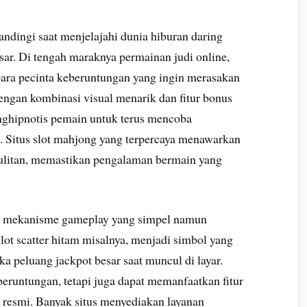
andingi saat menjelajahi dunia hiburan daring
ar. Di tengah maraknya permainan judi online,
ara pecinta keberuntungan yang ingin merasakan
engan kombinasi visual menarik dan fitur bonus
ghipnotis pemain untuk terus mencoba
. Situs slot mahjong yang terpercaya menawarkan
esulitan, memastikan pengalaman bermain yang
ada mekanisme gameplay yang simpel namun
lot scatter hitam misalnya, menjadi simbol yang
 peluang jackpot besar saat muncul di layar.
eruntungan, tetapi juga dapat memanfaatkan fitur
 resmi. Banyak situs menyediakan layanan