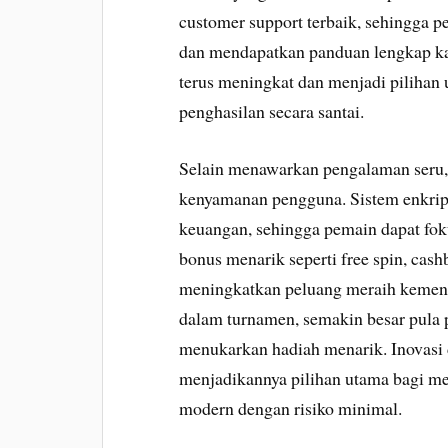
customer support terbaik, sehingga 
dan mendapatkan panduan lengkap kap
terus meningkat dan menjadi piliha
penghasilan secara santai.
Selain menawarkan pengalaman seru,
kenyamanan pengguna. Sistem enkripsi
keuangan, sehingga pemain dapat fok
bonus menarik seperti free spin, cas
meningkatkan peluang meraih kemena
dalam turnamen, semakin besar pula
menukarkan hadiah menarik. Inovasi 
menjadikannya pilihan utama bagi me
modern dengan risiko minimal.