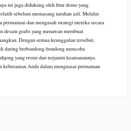
aya ini juga didukung oleh fitur demo yang
rlatih sebelum memasang taruhan asli. Melalui
la permainan dan mengasah strategi mereka secara
 dan desain grafis yang menawan membuat
angkan. Dengan semua keunggulan tersebut,
judi daring berbondong-bondong mencoba
mahjong yang resmi dan terjamin keamanannya.
an keberanian Anda dalam menguasai permainan