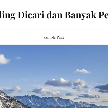
aling Dicari dan Banyak 
Sample Page