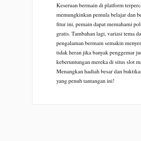
Keseruan bermain di platform terperc
memungkinkan pemula belajar dan be
fitur ini, pemain dapat memahami po
gratis. Tambahan lagi, variasi tema
pengalaman bermain semakin menyen
tidak heran jika banyak penggemar 
keberuntungan mereka di situs slot 
Menangkan hadiah besar dan buktik
yang penuh tantangan ini!