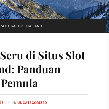
S SLOT GACOR THAILAND
Seru di Situs Slot
and: Panduan
 Pemula
25
IN
UNCATEGORIZED