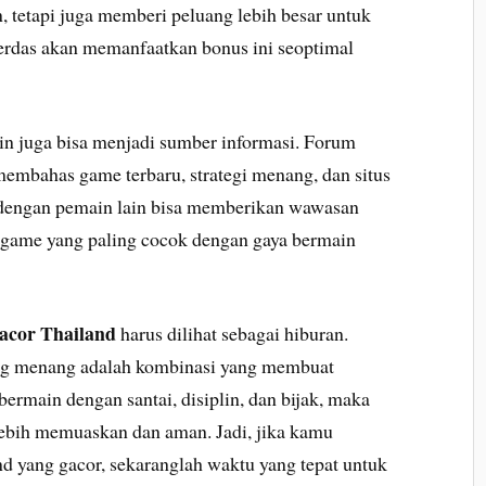
tetapi juga memberi peluang lebih besar untuk
erdas akan memanfaatkan bonus ini seoptimal
in juga bisa menjadi sumber informasi. Forum
 membahas game terbaru, strategi menang, dan situs
i dengan pemain lain bisa memberikan wawasan
ame yang paling cocok dengan gaya bermain
 gacor Thailand
harus dilihat sebagai hiburan.
ng menang adalah kombinasi yang membuat
bermain dengan santai, disiplin, dan bijak, maka
lebih memuaskan dan aman. Jadi, jika kamu
nd yang gacor, sekaranglah waktu yang tepat untuk