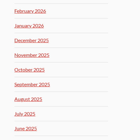
February 2026
January 2026
December 2025
November 2025
October 2025
September 2025
August 2025
July 2025
June 2025