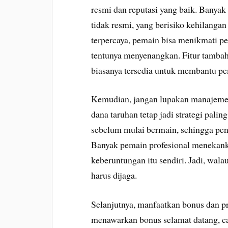
resmi dan reputasi yang baik. Banyak
tidak resmi, yang berisiko kehilang
terpercaya, pemain bisa menikmati p
tentunya menyenangkan. Fitur tambah
biasanya tersedia untuk membantu pe
Kemudian, jangan lupakan manajemen
dana taruhan tetap jadi strategi pali
sebelum mulai bermain, sehingga pen
Banyak pemain profesional menekank
keberuntungan itu sendiri. Jadi, walau 
harus dijaga.
Selanjutnya, manfaatkan bonus dan 
menawarkan bonus selamat datang, cas