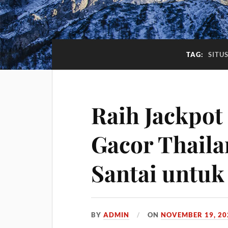
TAG:
SITU
Raih Jackpot 
Gacor Thail
Santai untuk
BY
ADMIN
ON
NOVEMBER 19, 20