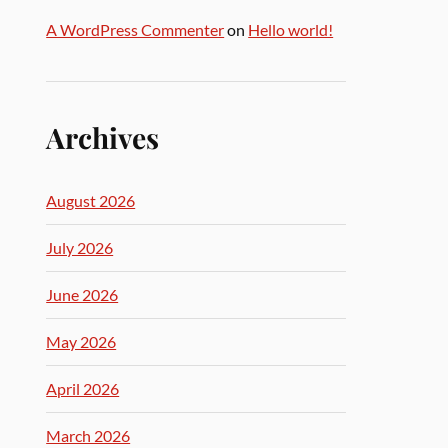
A WordPress Commenter
on
Hello world!
Archives
August 2026
July 2026
June 2026
May 2026
April 2026
March 2026