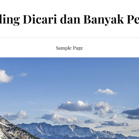
aling Dicari dan Banyak 
Sample Page