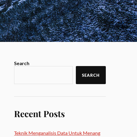
Search
SEARCH
Recent Posts
Teknik Menganalisis Data Untuk Menang