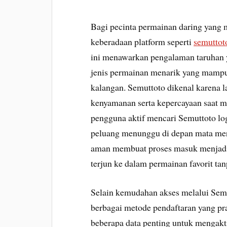
Bagi pecinta permainan daring yang
keberadaan platform seperti
semuttot
ini menawarkan pengalaman taruhan 
jenis permainan menarik yang mampu
kalangan. Semuttoto dikenal karena 
kenyamanan serta kepercayaan saat me
pengguna aktif mencari Semuttoto logi
peluang menunggu di depan mata mere
aman membuat proses masuk menjadi l
terjun ke dalam permainan favorit ta
Selain kemudahan akses melalui Semut
berbagai metode pendaftaran yang pra
beberapa data penting untuk mengak