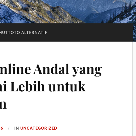
MUTTOTO ALTERNATIF
nline Andal yang
i Lebih untuk
n
26
IN
UNCATEGORIZED