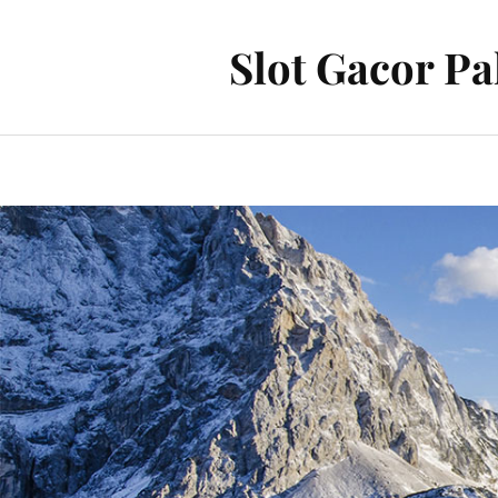
Slot Gacor P