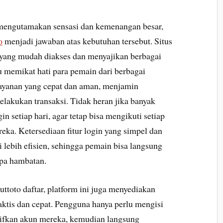
 mengutamakan sensasi dan kemenangan besar,
o
menjadi jawaban atas kebutuhan tersebut. Situs
yang mudah diakses dan menyajikan berbagai
 memikat hati para pemain dari berbagai
layanan yang cepat dan aman, menjamin
lakukan transaksi. Tidak heran jika banyak
n setiap hari, agar tetap bisa mengikuti setiap
ka. Ketersediaan fitur login yang simpel dan
ebih efisien, sehingga pemain bisa langsung
npa hambatan.
toto daftar, platform ini juga menyediakan
ktis dan cepat. Pengguna hanya perlu mengisi
tifkan akun mereka, kemudian langsung