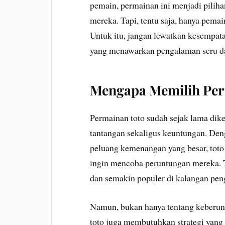
pemain, permainan ini menjadi pilih
mereka. Tapi, tentu saja, hanya pema
Untuk itu, jangan lewatkan kesempa
yang menawarkan pengalaman seru d
Mengapa Memilih Per
Permainan toto sudah sejak lama dik
tantangan sekaligus keuntungan. De
peluang kemenangan yang besar, toto
ingin mencoba peruntungan mereka. T
dan semakin populer di kalangan pen
Namun, bukan hanya tentang keberunt
toto juga membutuhkan strategi yang