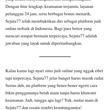
Dengan fitur lengkap, keamanan terjamin, layanan
pelanggan 24 jam, serta berbagai bonus menarik,
Sejuta77 telah membuktikan diri sebagai platform judi
online terbaik di Indonesia. Bagi para bettor yang
mencari tempat bermain terpercaya, Sejuta77 adalah
jawaban yang layak untuk dipertimbangkan.
Kalau kamu lagi nyari situs judi online yang nggak ribet
tapi terpercaya, Sejuta77 jelas banget harus masuk radar.
Serius deh, ini platform yang bener-bener ngerti cara
bikin penggunanya betah main tanpa harus khawatir
keamanan. Jadi, tunggu apa lagi? Yuk, mulai main di
Sejuta77 dan rasain sendiri keuntungannya!