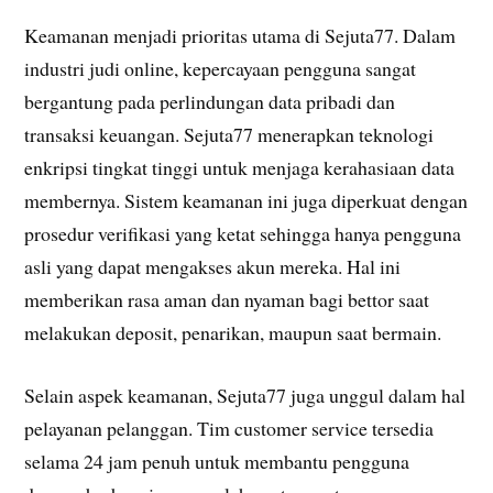
Keamanan menjadi prioritas utama di Sejuta77. Dalam
industri judi online, kepercayaan pengguna sangat
bergantung pada perlindungan data pribadi dan
transaksi keuangan. Sejuta77 menerapkan teknologi
enkripsi tingkat tinggi untuk menjaga kerahasiaan data
membernya. Sistem keamanan ini juga diperkuat dengan
prosedur verifikasi yang ketat sehingga hanya pengguna
asli yang dapat mengakses akun mereka. Hal ini
memberikan rasa aman dan nyaman bagi bettor saat
melakukan deposit, penarikan, maupun saat bermain.
Selain aspek keamanan, Sejuta77 juga unggul dalam hal
pelayanan pelanggan. Tim customer service tersedia
selama 24 jam penuh untuk membantu pengguna