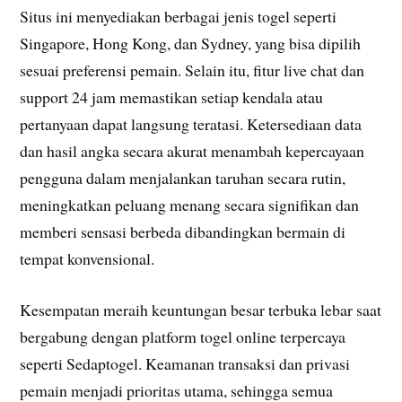
Situs ini menyediakan berbagai jenis togel seperti
Singapore, Hong Kong, dan Sydney, yang bisa dipilih
sesuai preferensi pemain. Selain itu, fitur live chat dan
support 24 jam memastikan setiap kendala atau
pertanyaan dapat langsung teratasi. Ketersediaan data
dan hasil angka secara akurat menambah kepercayaan
pengguna dalam menjalankan taruhan secara rutin,
meningkatkan peluang menang secara signifikan dan
memberi sensasi berbeda dibandingkan bermain di
tempat konvensional.
Kesempatan meraih keuntungan besar terbuka lebar saat
bergabung dengan platform togel online terpercaya
seperti Sedaptogel. Keamanan transaksi dan privasi
pemain menjadi prioritas utama, sehingga semua