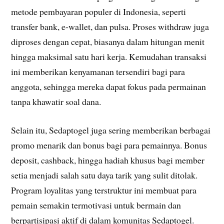
metode pembayaran populer di Indonesia, seperti
transfer bank, e-wallet, dan pulsa. Proses withdraw juga
diproses dengan cepat, biasanya dalam hitungan menit
hingga maksimal satu hari kerja. Kemudahan transaksi
ini memberikan kenyamanan tersendiri bagi para
anggota, sehingga mereka dapat fokus pada permainan
tanpa khawatir soal dana.
Selain itu, Sedaptogel juga sering memberikan berbagai
promo menarik dan bonus bagi para pemainnya. Bonus
deposit, cashback, hingga hadiah khusus bagi member
setia menjadi salah satu daya tarik yang sulit ditolak.
Program loyalitas yang terstruktur ini membuat para
pemain semakin termotivasi untuk bermain dan
berpartisipasi aktif di dalam komunitas Sedaptogel.