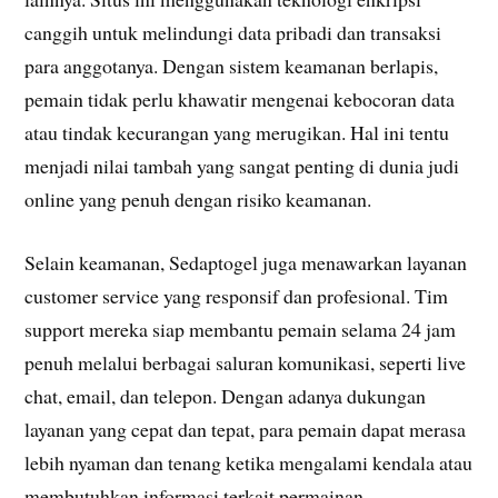
canggih untuk melindungi data pribadi dan transaksi
para anggotanya. Dengan sistem keamanan berlapis,
pemain tidak perlu khawatir mengenai kebocoran data
atau tindak kecurangan yang merugikan. Hal ini tentu
menjadi nilai tambah yang sangat penting di dunia judi
online yang penuh dengan risiko keamanan.
Selain keamanan, Sedaptogel juga menawarkan layanan
customer service yang responsif dan profesional. Tim
support mereka siap membantu pemain selama 24 jam
penuh melalui berbagai saluran komunikasi, seperti live
chat, email, dan telepon. Dengan adanya dukungan
layanan yang cepat dan tepat, para pemain dapat merasa
lebih nyaman dan tenang ketika mengalami kendala atau
membutuhkan informasi terkait permainan.