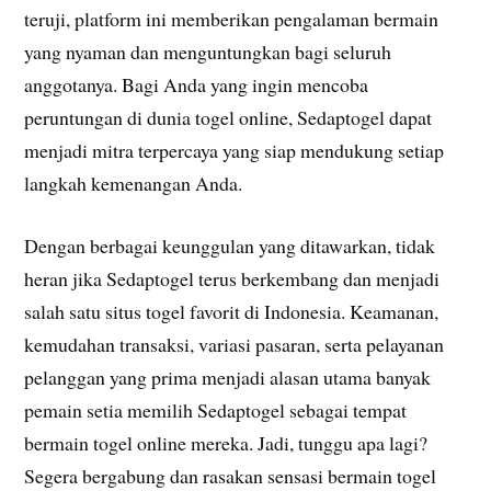
teruji, platform ini memberikan pengalaman bermain
yang nyaman dan menguntungkan bagi seluruh
anggotanya. Bagi Anda yang ingin mencoba
peruntungan di dunia togel online, Sedaptogel dapat
menjadi mitra terpercaya yang siap mendukung setiap
langkah kemenangan Anda.
Dengan berbagai keunggulan yang ditawarkan, tidak
heran jika Sedaptogel terus berkembang dan menjadi
salah satu situs togel favorit di Indonesia. Keamanan,
kemudahan transaksi, variasi pasaran, serta pelayanan
pelanggan yang prima menjadi alasan utama banyak
pemain setia memilih Sedaptogel sebagai tempat
bermain togel online mereka. Jadi, tunggu apa lagi?
Segera bergabung dan rasakan sensasi bermain togel