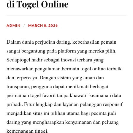
di Togel Online
ADMIN
MARCH 8, 2026
Dalam dunia perjudian daring, keberhasilan pemain
sangat bergantung pada platform yang mereka pilih.
Sedaptogel hadir sebagai inovasi terbaru yang
menawarkan pengalaman bermain togel online terbaik
dan terpercaya. Dengan sistem yang aman dan
transparan, pengguna dapat menikmati berbagai
permainan togel favorit tanpa khawatir keamanan data
pribadi. Fitur lengkap dan layanan pelanggan responsif
menjadikan situs ini pilihan utama bagi pecinta judi
daring yang mengharapkan kenyamanan dan peluang
kemenangan tinggi.