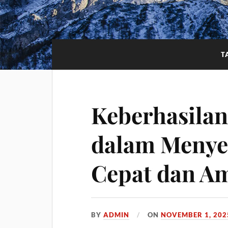
T
Keberhasilan
dalam Menye
Cepat dan A
BY
ADMIN
ON
NOVEMBER 1, 202