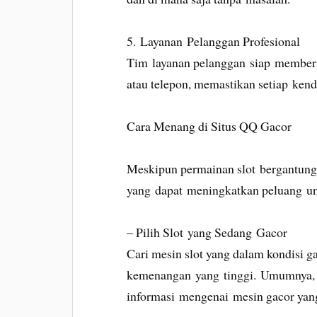
5. Layanan Pelanggan Profesional
Tim layanan pelanggan siap memberi
atau telepon, memastikan setiap kend
Cara Menang di Situs QQ Gacor
Meskipun permainan slot bergantung 
yang dapat meningkatkan peluang u
– Pilih Slot yang Sedang Gacor
Cari mesin slot yang dalam kondisi g
kemenangan yang tinggi. Umumnya, s
informasi mengenai mesin gacor yang