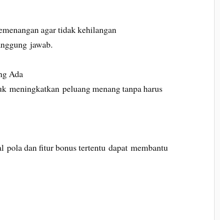
emenangan agar tidak kehilangan
anggung jawab.
ng Ada
uk meningkatkan peluang menang tanpa harus
l pola dan fitur bonus tertentu dapat membantu