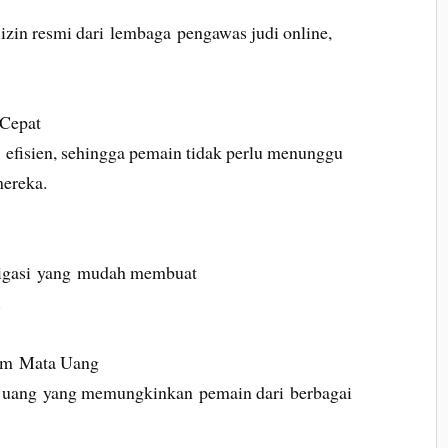
i izin resmi dari lembaga pengawas judi online,
 Cepat
 efisien, sehingga pemain tidak perlu menunggu
ereka.
vigasi yang mudah membuat
.
am Mata Uang
 uang yang memungkinkan pemain dari berbagai
.