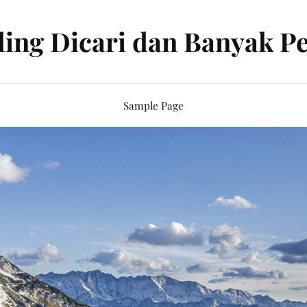
aling Dicari dan Banyak 
Sample Page