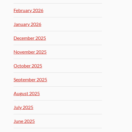
February 2026
January 2026
December 2025
November 2025
October 2025
September 2025
August 2025
July 2025
June 2025