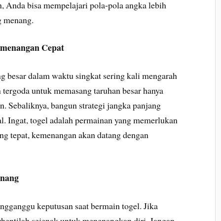
, Anda bisa mempelajari pola-pola angka lebih
g menang.
Kemenangan Cepat
 besar dalam waktu singkat sering kali mengarah
n tergoda untuk memasang taruhan besar hanya
n. Sebaliknya, bangun strategi jangka panjang
al. Ingat, togel adalah permainan yang memerlukan
ang tepat, kemenangan akan datang dengan
enang
ngganggu keputusan saat bermain togel. Jika
rhentilah sejenak untuk menenangkan diri. Jangan