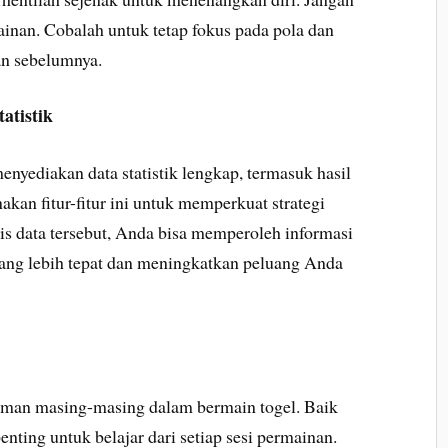
nan. Cobalah untuk tetap fokus pada pola dan
an sebelumnya.
atistik
menyediakan data statistik lengkap, termasuk hasil
akan fitur-fitur ini untuk memperkuat strategi
 data tersebut, Anda bisa memperoleh informasi
ang lebih tepat dan meningkatkan peluang Anda
laman masing-masing dalam bermain togel. Baik
ting untuk belajar dari setiap sesi permainan.