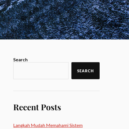
Search
SEARCH
Recent Posts
Langkah Mudah Memahami Sistem