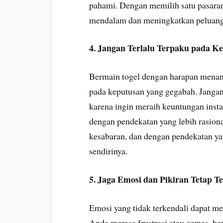
pahami. Dengan memilih satu pasaran
mendalam dan meningkatkan peluan
4. Jangan Terlalu Terpaku pada 
Bermain togel dengan harapan menang
pada keputusan yang gegabah. Janga
karena ingin meraih keuntungan insta
dengan pendekatan yang lebih rasion
kesabaran, dan dengan pendekatan y
sendirinya.
5. Jaga Emosi dan Pikiran Tetap T
Emosi yang tidak terkendali dapat me
Anda merasa frustrasi atau cemas, be