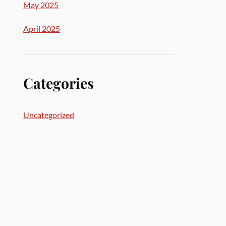
May 2025
April 2025
Categories
Uncategorized