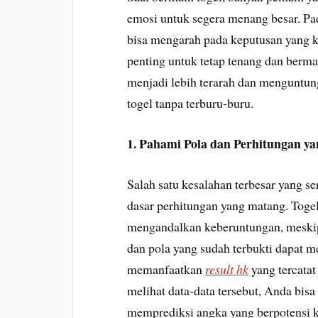
emosi untuk segera menang besar. Pad
bisa mengarah pada keputusan yang k
penting untuk tetap tenang dan berma
menjadi lebih terarah dan menguntun
togel tanpa terburu-buru.
1. Pahami Pola dan Perhitungan ya
Salah satu kesalahan terbesar yang s
dasar perhitungan yang matang. Tog
mengandalkan keberuntungan, meskip
dan pola yang sudah terbukti dapat 
memanfaatkan
result hk
yang tercatat
melihat data-data tersebut, Anda bisa
memprediksi angka yang berpotensi k