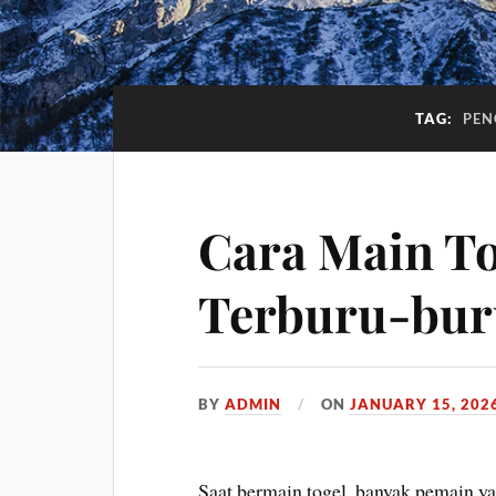
TAG:
PEN
Cara Main T
Terburu-bur
BY
ADMIN
ON
JANUARY 15, 202
Saat bermain togel, banyak pemain y