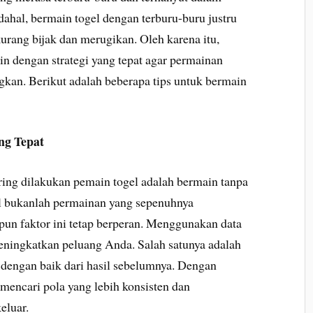
ahal, bermain togel dengan terburu-buru justru
urang bijak dan merugikan. Oleh karena itu,
in dengan strategi yang tepat agar permainan
gkan. Berikut adalah beberapa tips untuk bermain
ng Tepat
ering dilakukan pemain togel adalah bermain tanpa
el bukanlah permainan yang sepenuhnya
un faktor ini tetap berperan. Menggunakan data
meningkatkan peluang Anda. Salah satunya adalah
 dengan baik dari hasil sebelumnya. Dengan
 mencari pola yang lebih konsisten dan
eluar.