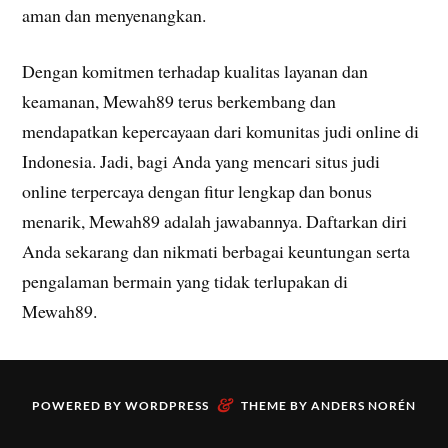
aman dan menyenangkan.
Dengan komitmen terhadap kualitas layanan dan
keamanan, Mewah89 terus berkembang dan
mendapatkan kepercayaan dari komunitas judi online di
Indonesia. Jadi, bagi Anda yang mencari situs judi
online terpercaya dengan fitur lengkap dan bonus
menarik, Mewah89 adalah jawabannya. Daftarkan diri
Anda sekarang dan nikmati berbagai keuntungan serta
pengalaman bermain yang tidak terlupakan di
Mewah89.
&
POWERED BY
WORDPRESS
THEME BY
ANDERS NORÉN