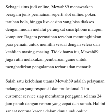
Sebagai situs judi online, Mewah89 menawarkan
beragam jenis permainan seperti slot online, poker,
taruhan bola, hingga live casino yang bisa diakses
dengan mudah melalui perangkat smartphone maupun
komputer. Ragam permainan tersebut memungkinkan
para pemain untuk memilih sesuai dengan selera dan
keahlian masing-masing. Tidak hanya itu, Mewah89
juga rutin melakukan pembaruan game untuk
menghadirkan pengalaman terbaru dan menarik.
Salah satu kelebihan utama Mewah89 adalah pelayanan
pelanggan yang responsif dan profesional. Tim
customer service siap membantu pengguna selama 24
jam penuh dengan respon yang cepat dan ramah. Hal ini
sangat penting karena dalam dunia judi online,