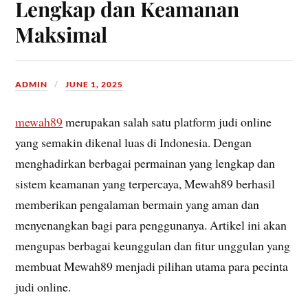
Lengkap dan Keamanan
Maksimal
ADMIN
JUNE 1, 2025
mewah89
merupakan salah satu platform judi online
yang semakin dikenal luas di Indonesia. Dengan
menghadirkan berbagai permainan yang lengkap dan
sistem keamanan yang terpercaya, Mewah89 berhasil
memberikan pengalaman bermain yang aman dan
menyenangkan bagi para penggunanya. Artikel ini akan
mengupas berbagai keunggulan dan fitur unggulan yang
membuat Mewah89 menjadi pilihan utama para pecinta
judi online.