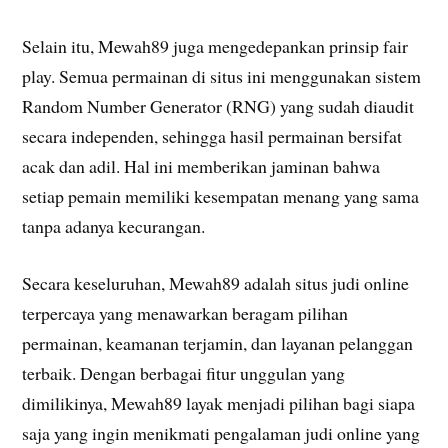
Selain itu, Mewah89 juga mengedepankan prinsip fair
play. Semua permainan di situs ini menggunakan sistem
Random Number Generator (RNG) yang sudah diaudit
secara independen, sehingga hasil permainan bersifat
acak dan adil. Hal ini memberikan jaminan bahwa
setiap pemain memiliki kesempatan menang yang sama
tanpa adanya kecurangan.
Secara keseluruhan, Mewah89 adalah situs judi online
terpercaya yang menawarkan beragam pilihan
permainan, keamanan terjamin, dan layanan pelanggan
terbaik. Dengan berbagai fitur unggulan yang
dimilikinya, Mewah89 layak menjadi pilihan bagi siapa
saja yang ingin menikmati pengalaman judi online yang