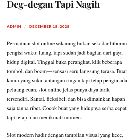
Deg-degan Tapi Nagih
ADMIN
DECEMBER 15, 2025
Permainan slot online sekarang bukan sekadar hiburan
pengisi waktu luang, tapi sudah jadi bagian dari gaya
hidup digital. Tinggal buka perangkat, klik beberapa
tombol, dan boom—sensasi seru langsung terasa. Buat
kamu yang suka tantangan ringan tapi tetap pengin ada
peluang cuan, slot online jelas punya daya tarik
tersendiri. Santai, fleksibel, dan bisa dimainkan kapan
saja tanpa ribet. Cocok buat yang hidupnya serba cepat
tapi tetap mau menikmati momen.
Slot modern hadir dengan tampilan visual yang kece,