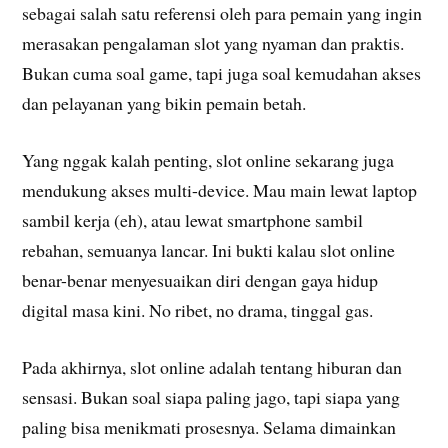
sebagai salah satu referensi oleh para pemain yang ingin
merasakan pengalaman slot yang nyaman dan praktis.
Bukan cuma soal game, tapi juga soal kemudahan akses
dan pelayanan yang bikin pemain betah.
Yang nggak kalah penting, slot online sekarang juga
mendukung akses multi-device. Mau main lewat laptop
sambil kerja (eh), atau lewat smartphone sambil
rebahan, semuanya lancar. Ini bukti kalau slot online
benar-benar menyesuaikan diri dengan gaya hidup
digital masa kini. No ribet, no drama, tinggal gas.
Pada akhirnya, slot online adalah tentang hiburan dan
sensasi. Bukan soal siapa paling jago, tapi siapa yang
paling bisa menikmati prosesnya. Selama dimainkan