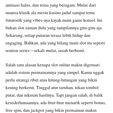
animasi halus, dan tema yang beragam. Mulai dari
nuansa klasik ala mesin kasino jadul sampai tema
futuristik yang vibes-nya kayak main game konsol. Ini
bukan slot zaman dulu yang tampilannya gitu-gitu aja.
Sekarang, setiap putaran terasa lebih hidup dan
engaging. Bahkan, ada yang bilang main slot itu seperti
nonton series—sekali mulai, susah berhenti.
Salah satu alasan kenapa slot online makin digemari
adalah sistem permainannya yang simpel. Kamu nggak
perlu strategi ribet atau hitung-hitungan yang bikin
kening berkerut. Tinggal atur taruhan, tekan tombol
putar, dan nikmati hasilnya. Tapi jangan salah, di balik
kesederhanaannya, ada fitur-fitur menarik seperti bonus,
free spin, dan jackpot yang bikin permainan makin