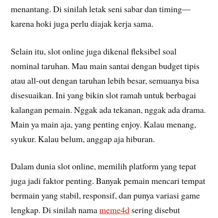
menantang. Di sinilah letak seni sabar dan timing—
karena hoki juga perlu diajak kerja sama.
Selain itu, slot online juga dikenal fleksibel soal
nominal taruhan. Mau main santai dengan budget tipis
atau all-out dengan taruhan lebih besar, semuanya bisa
disesuaikan. Ini yang bikin slot ramah untuk berbagai
kalangan pemain. Nggak ada tekanan, nggak ada drama.
Main ya main aja, yang penting enjoy. Kalau menang,
syukur. Kalau belum, anggap aja hiburan.
Dalam dunia slot online, memilih platform yang tepat
juga jadi faktor penting. Banyak pemain mencari tempat
bermain yang stabil, responsif, dan punya variasi game
lengkap. Di sinilah nama
meme4d
sering disebut