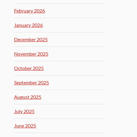
February 2026
January 2026
December 2025
November 2025
October 2025
September 2025
August 2025
July 2025
June 2025