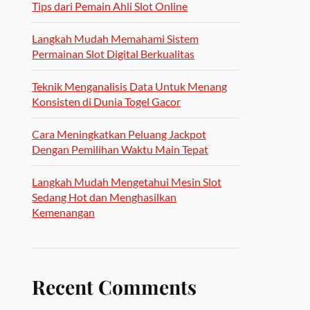
Tips dari Pemain Ahli Slot Online
Langkah Mudah Memahami Sistem
Permainan Slot Digital Berkualitas
Teknik Menganalisis Data Untuk Menang
Konsisten di Dunia Togel Gacor
Cara Meningkatkan Peluang Jackpot
Dengan Pemilihan Waktu Main Tepat
Langkah Mudah Mengetahui Mesin Slot
Sedang Hot dan Menghasilkan
Kemenangan
Recent Comments