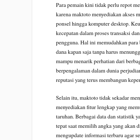
Para pemain kini tidak perlu repot m
karena maktoto menyediakan akses mu
ponsel hingga komputer desktop. Keun
kecepatan dalam proses transaksi da
pengguna. Hal ini memudahkan para b
dana kapan saja tanpa harus menungg
mampu menarik perhatian dari berba
berpengalaman dalam dunia perjudian 
reputasi yang terus membangun keper
Selain itu, maktoto tidak sekadar me
menyediakan fitur lengkap yang mem
taruhan. Berbagai data dan statisti
tepat saat memilih angka yang akan dip
mengupdate informasi terbaru agar s