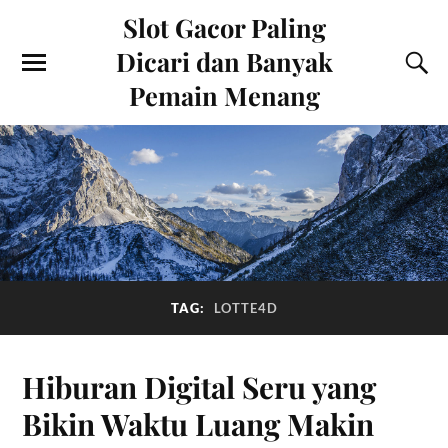
Slot Gacor Paling
Dicari dan Banyak
Pemain Menang
TAG:
LOTTE4D
Hiburan Digital Seru yang
Bikin Waktu Luang Makin