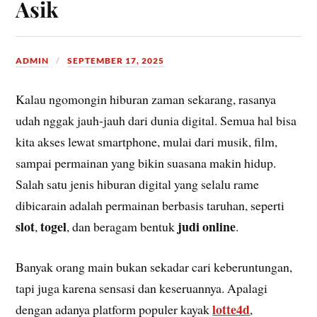
Asik
ADMIN
SEPTEMBER 17, 2025
Kalau ngomongin hiburan zaman sekarang, rasanya
udah nggak jauh-jauh dari dunia digital. Semua hal bisa
kita akses lewat smartphone, mulai dari musik, film,
sampai permainan yang bikin suasana makin hidup.
Salah satu jenis hiburan digital yang selalu rame
dibicarain adalah permainan berbasis taruhan, seperti
slot
togel
judi online
,
, dan beragam bentuk
.
Banyak orang main bukan sekadar cari keberuntungan,
tapi juga karena sensasi dan keseruannya. Apalagi
lotte4d
dengan adanya platform populer kayak
,