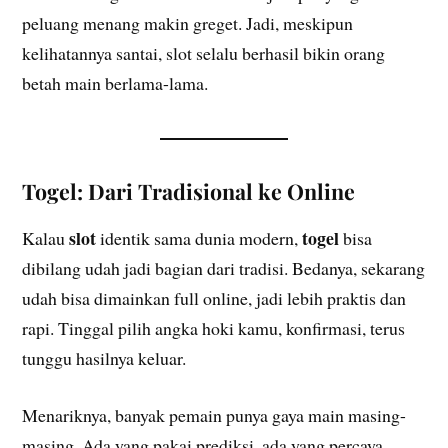
peluang menang makin greget. Jadi, meskipun
kelihatannya santai, slot selalu berhasil bikin orang
betah main berlama-lama.
Togel: Dari Tradisional ke Online
slot
togel
Kalau
identik sama dunia modern,
bisa
dibilang udah jadi bagian dari tradisi. Bedanya, sekarang
udah bisa dimainkan full online, jadi lebih praktis dan
rapi. Tinggal pilih angka hoki kamu, konfirmasi, terus
tunggu hasilnya keluar.
Menariknya, banyak pemain punya gaya main masing-
masing. Ada yang pakai prediksi, ada yang percaya