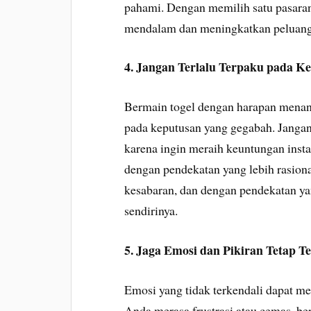
pahami. Dengan memilih satu pasaran
mendalam dan meningkatkan peluan
4. Jangan Terlalu Terpaku pada 
Bermain togel dengan harapan menang
pada keputusan yang gegabah. Janga
karena ingin meraih keuntungan insta
dengan pendekatan yang lebih rasion
kesabaran, dan dengan pendekatan y
sendirinya.
5. Jaga Emosi dan Pikiran Tetap T
Emosi yang tidak terkendali dapat me
Anda merasa frustrasi atau cemas, be