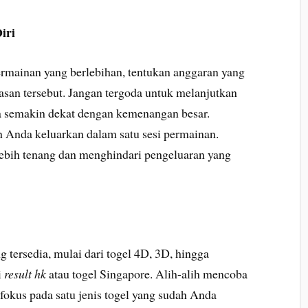
iri
rmainan yang berlebihan, tentukan anggaran yang
asan tersebut. Jangan tergoda untuk melanjutkan
 semakin dekat dengan kemenangan besar.
 Anda keluarkan dalam satu sesi permainan.
ebih tenang dan menghindari pengeluaran yang
 tersedia, mulai dari togel 4D, 3D, hingga
i
result hk
atau togel Singapore. Alih-alih mencoba
 fokus pada satu jenis togel yang sudah Anda