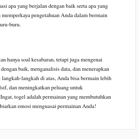
asi apa yang berjalan dengan baik serta apa yang
kan memperkaya pengetahuan Anda dalam bermain
buru-buru.
an hanya soal kesabaran, tetapi juga mengenai
dengan baik, menganalisis data, dan menerapkan
i langkah-langkah di atas, Anda bisa bermain lebih
lsif, dan meningkatkan peluang untuk
Ingat, togel adalah permainan yang membutuhkan
 biarkan emosi menguasai permainan Anda!