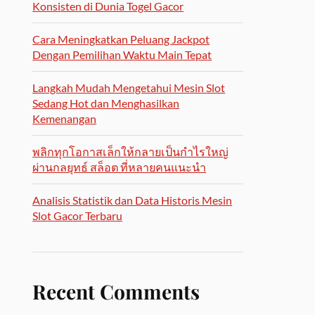
Konsisten di Dunia Togel Gacor
Cara Meningkatkan Peluang Jackpot
Dengan Pemilihan Waktu Main Tepat
Langkah Mudah Mengetahui Mesin Slot
Sedang Hot dan Menghasilkan
Kemenangan
พลิกทุกโอกาสเล็กให้กลายเป็นกำไรใหญ่
ผ่านกลยุทธ์ สล็อต ที่หลายคนแนะนำ
Analisis Statistik dan Data Historis Mesin
Slot Gacor Terbaru
Recent Comments