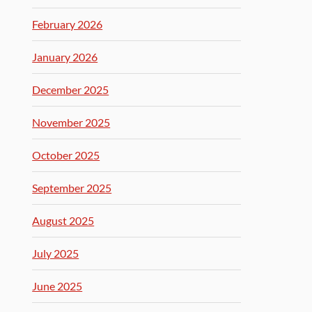
February 2026
January 2026
December 2025
November 2025
October 2025
September 2025
August 2025
July 2025
June 2025