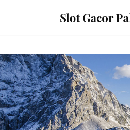
Slot Gacor P