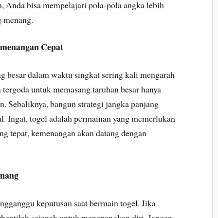
, Anda bisa mempelajari pola-pola angka lebih
g menang.
Kemenangan Cepat
 besar dalam waktu singkat sering kali mengarah
n tergoda untuk memasang taruhan besar hanya
n. Sebaliknya, bangun strategi jangka panjang
al. Ingat, togel adalah permainan yang memerlukan
ang tepat, kemenangan akan datang dengan
enang
ngganggu keputusan saat bermain togel. Jika
rhentilah sejenak untuk menenangkan diri. Jangan