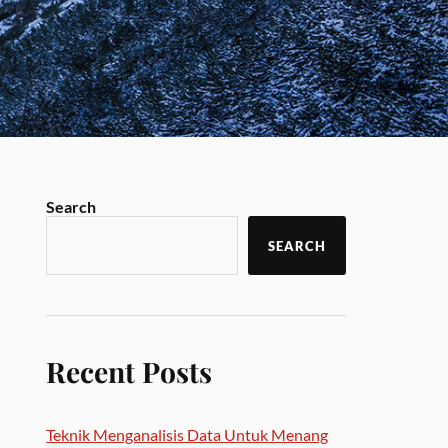
Search
SEARCH
Recent Posts
Teknik Menganalisis Data Untuk Menang