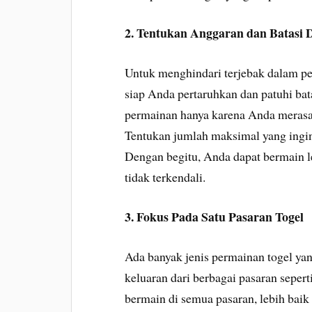
2. Tentukan Anggaran dan Batasi D
Untuk menghindari terjebak dalam pe
siap Anda pertaruhkan dan patuhi bat
permainan hanya karena Anda merasa
Tentukan jumlah maksimal yang ingin
Dengan begitu, Anda dapat bermain l
tidak terkendali.
3. Fokus Pada Satu Pasaran Togel
Ada banyak jenis permainan togel yang
keluaran dari berbagai pasaran sepert
bermain di semua pasaran, lebih baik