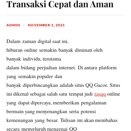
Transaksi Cepat dan Aman
ADMIN
NOVEMBER 1, 2025
Dalam zaman digital saat ini,
hiburan online semakin banyak diminati oleh
banyak individu, terutama
dalam bidang perjudian internet. Di antara platform
yang semakin populer dan
banyak diperbincangkan adalah situs QQ Gacor. Situs
ini dikenal sebagai salah satu tempat judi
rasqq
online
yang dapat dipercaya, memberikan pengalaman
bermain yang menyenangkan serta potensi
kemenangan yang besar. Tulisan ini akan membahas
secara menyeluruh mengenai QQ