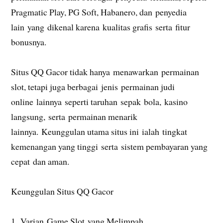
Pragmatic Play, PG Soft, Habanero, dan penyedia
lain yang dikenal karena kualitas grafis serta fitur
bonusnya.
Situs QQ Gacor tidak hanya menawarkan permainan
slot, tetapi juga berbagai jenis permainan judi
online lainnya seperti taruhan sepak bola, kasino
langsung, serta permainan menarik
lainnya. Keunggulan utama situs ini ialah tingkat
kemenangan yang tinggi serta sistem pembayaran yang
cepat dan aman.
Keunggulan Situs QQ Gacor
1. Varian Game Slot yang Melimpah