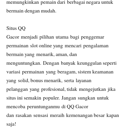
memungkinkan pemain dari berbagai negara untuk
bermain dengan mudah.
Situs QQ
Gacor menjadi pilihan utama bagi penggemar
permainan slot online yang mencari pengalaman
bermain yang menarik, aman, dan
menguntungkan. Dengan banyak keunggulan seperti
variasi permainan yang beragam, sistem keamanan
yang solid, bonus menarik, serta layanan
pelanggan yang profesional, tidak mengejutkan jika
situs ini semakin populer. Jangan sungkan untuk
mencoba peruntunganmu di QQ Gacor
dan rasakan sensasi meraih kemenangan besar kapan
saja!