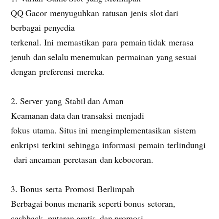
QQ Gacor menyuguhkan ratusan jenis slot dari
berbagai penyedia
terkenal. Ini memastikan para pemain tidak merasa
jenuh dan selalu menemukan permainan yang sesuai
dengan preferensi mereka.
2. Server yang Stabil dan Aman
Keamanan data dan transaksi menjadi
fokus utama. Situs ini mengimplementasikan sistem
enkripsi terkini sehingga informasi pemain terlindungi
dari ancaman peretasan dan kebocoran.
3. Bonus serta Promosi Berlimpah
Berbagai bonus menarik seperti bonus setoran,
cashback, putaran gratis, dan promosi