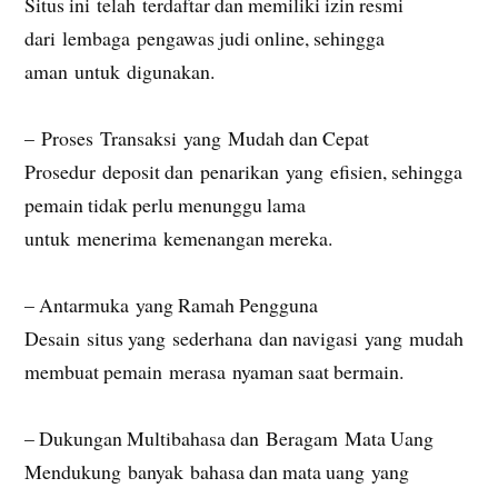
Situs ini telah terdaftar dan memiliki izin resmi
dari lembaga pengawas judi online, sehingga
aman untuk digunakan.
– Proses Transaksi yang Mudah dan Cepat
Prosedur deposit dan penarikan yang efisien, sehingga
pemain tidak perlu menunggu lama
untuk menerima kemenangan mereka.
– Antarmuka yang Ramah Pengguna
Desain situs yang sederhana dan navigasi yang mudah
membuat pemain merasa nyaman saat bermain.
– Dukungan Multibahasa dan Beragam Mata Uang
Mendukung banyak bahasa dan mata uang yang