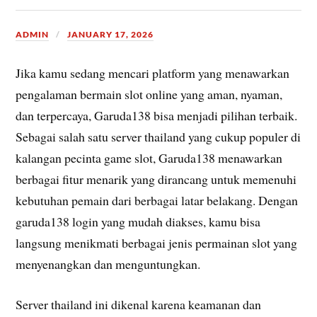
ADMIN
JANUARY 17, 2026
Jika kamu sedang mencari platform yang menawarkan
pengalaman bermain slot online yang aman, nyaman,
dan terpercaya, Garuda138 bisa menjadi pilihan terbaik.
Sebagai salah satu server thailand yang cukup populer di
kalangan pecinta game slot, Garuda138 menawarkan
berbagai fitur menarik yang dirancang untuk memenuhi
kebutuhan pemain dari berbagai latar belakang. Dengan
garuda138 login yang mudah diakses, kamu bisa
langsung menikmati berbagai jenis permainan slot yang
menyenangkan dan menguntungkan.
Server thailand ini dikenal karena keamanan dan