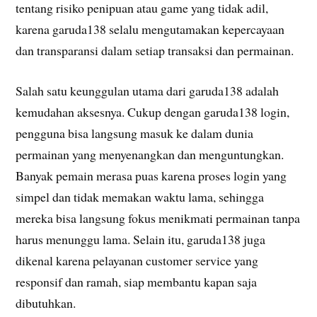
tentang risiko penipuan atau game yang tidak adil,
karena garuda138 selalu mengutamakan kepercayaan
dan transparansi dalam setiap transaksi dan permainan.
Salah satu keunggulan utama dari garuda138 adalah
kemudahan aksesnya. Cukup dengan garuda138 login,
pengguna bisa langsung masuk ke dalam dunia
permainan yang menyenangkan dan menguntungkan.
Banyak pemain merasa puas karena proses login yang
simpel dan tidak memakan waktu lama, sehingga
mereka bisa langsung fokus menikmati permainan tanpa
harus menunggu lama. Selain itu, garuda138 juga
dikenal karena pelayanan customer service yang
responsif dan ramah, siap membantu kapan saja
dibutuhkan.