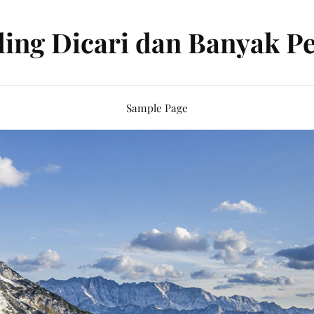
aling Dicari dan Banyak 
Sample Page