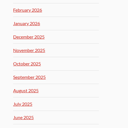
February 2026
January 2026
December 2025
November 2025
October 2025
September 2025
August 2025
July 2025
June 2025