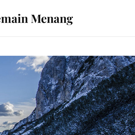
Pemain Menang