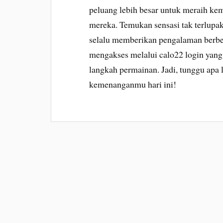
peluang lebih besar untuk meraih k
mereka. Temukan sensasi tak terlupaka
selalu memberikan pengalaman berbed
mengakses melalui calo22 login yang
langkah permainan. Jadi, tunggu apa 
kemenanganmu hari ini!