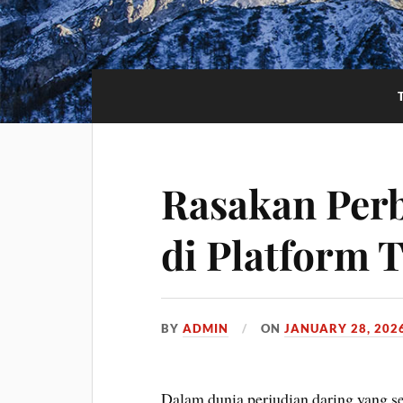
Rasakan Per
di Platform T
BY
ADMIN
ON
JANUARY 28, 202
Dalam dunia perjudian daring yang s