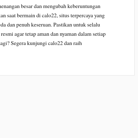
emenangan besar dan mengubah keberuntungan
n saat bermain di calo22, situs terpercaya yang
a dan penuh keseruan. Pastikan untuk selalu
 resmi agar tetap aman dan nyaman dalam setiap
lagi? Segera kunjungi calo22 dan raih