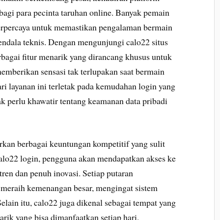
bagi para pecinta taruhan online. Banyak pemain
terpercaya untuk memastikan pengalaman bermain
ndala teknis. Dengan mengunjungi calo22 situs
bagai fitur menarik yang dirancang khusus untuk
mberikan sensasi tak terlupakan saat bermain
ari layanan ini terletak pada kemudahan login yang
k perlu khawatir tentang keamanan data pribadi
kan berbagai keuntungan kompetitif yang sulit
calo22 login, pengguna akan mendapatkan akses ke
tren dan penuh inovasi. Setiap putaran
meraih kemenangan besar, mengingat sistem
elain itu, calo22 juga dikenal sebagai tempat yang
ik yang bisa dimanfaatkan setiap hari,