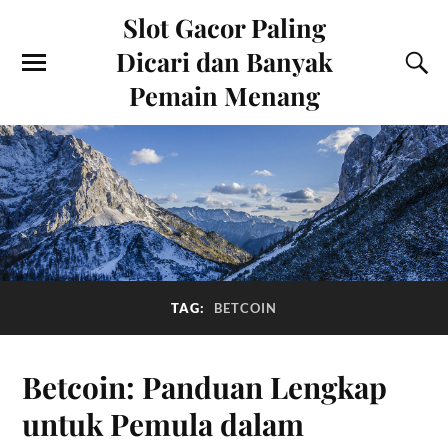
Slot Gacor Paling
Dicari dan Banyak
Pemain Menang
TAG:
BETCOIN
Betcoin: Panduan Lengkap
untuk Pemula dalam