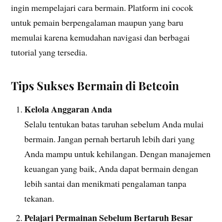
ingin mempelajari cara bermain. Platform ini cocok
untuk pemain berpengalaman maupun yang baru
memulai karena kemudahan navigasi dan berbagai
tutorial yang tersedia.
Tips Sukses Bermain di Betcoin
Kelola Anggaran Anda
Selalu tentukan batas taruhan sebelum Anda mulai
bermain. Jangan pernah bertaruh lebih dari yang
Anda mampu untuk kehilangan. Dengan manajemen
keuangan yang baik, Anda dapat bermain dengan
lebih santai dan menikmati pengalaman tanpa
tekanan.
Pelajari Permainan Sebelum Bertaruh Besar