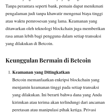
Tanpa perantara seperti bank, pemain dapat menikmati
pengalaman judi tanpa khawatir mengenai biaya tinggi
atau waktu pemrosesan yang lama. Keamanan yang
ditawarkan oleh teknologi blockchain juga memberikan
rasa aman lebih bagi pengguna dalam setiap transaksi
yang dilakukan di Betcoin.
Keunggulan Bermain di Betcoin
Keamanan yang Ditingkatkan
Betcoin memanfaatkan enkripsi blockchain yang
menjamin keamanan tinggi pada setiap transaksi
yang dilakukan. Ini berarti bahwa dana yang Anda
kirimkan atau terima akan terlindungi dari ancaman
peretasan atau manipulasi pihak ketiga. Privasi