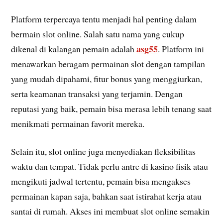
Platform terpercaya tentu menjadi hal penting dalam
bermain slot online. Salah satu nama yang cukup
asg55
dikenal di kalangan pemain adalah
. Platform ini
menawarkan beragam permainan slot dengan tampilan
yang mudah dipahami, fitur bonus yang menggiurkan,
serta keamanan transaksi yang terjamin. Dengan
reputasi yang baik, pemain bisa merasa lebih tenang saat
menikmati permainan favorit mereka.
Selain itu, slot online juga menyediakan fleksibilitas
waktu dan tempat. Tidak perlu antre di kasino fisik atau
mengikuti jadwal tertentu, pemain bisa mengakses
permainan kapan saja, bahkan saat istirahat kerja atau
santai di rumah. Akses ini membuat slot online semakin