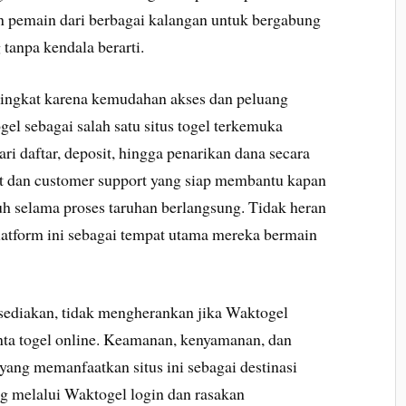
pemain dari berbagai kalangan untuk bergabung
tanpa kendala berarti.
ningkat karena kemudahan akses dan peluang
l sebagai salah satu situs togel terkemuka
i daftar, deposit, hingga penarikan dana secara
hat dan customer support yang siap membantu kapan
h selama proses taruhan berlangsung. Tidak heran
 platform ini sebagai tempat utama mereka bermain
sediakan, tidak mengherankan jika Waktogel
inta togel online. Keamanan, kenyamanan, dan
yang memanfaatkan situs ini sebagai destinasi
g melalui Waktogel login dan rasakan