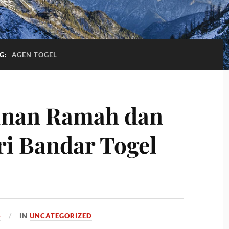
G:
AGEN TOGEL
anan Ramah dan
ri Bandar Togel
6
IN
UNCATEGORIZED