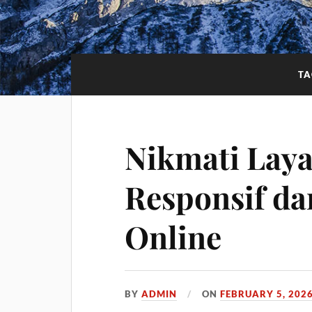
TA
Nikmati Lay
Responsif da
Online
BY
ADMIN
ON
FEBRUARY 5, 202