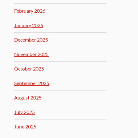
February 2026
January 2026
December 2025
November 2025
October 2025
September 2025
August 2025
July 2025
June 2025