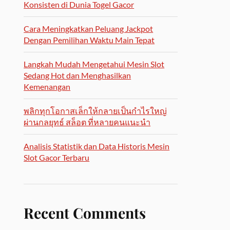
Konsisten di Dunia Togel Gacor
Cara Meningkatkan Peluang Jackpot
Dengan Pemilihan Waktu Main Tepat
Langkah Mudah Mengetahui Mesin Slot
Sedang Hot dan Menghasilkan
Kemenangan
พลิกทุกโอกาสเล็กให้กลายเป็นกำไรใหญ่
ผ่านกลยุทธ์ สล็อต ที่หลายคนแนะนำ
Analisis Statistik dan Data Historis Mesin
Slot Gacor Terbaru
Recent Comments